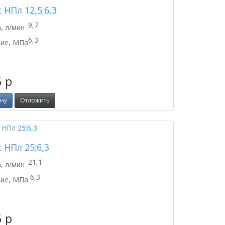
 НПл 12,5;6,3
9,7
, л/мин
6,3
ие, МПа
6
p
ину
Отложить
 НПл 25;6,3
21,1
, л/мин
6,3
ие, МПа
6
p