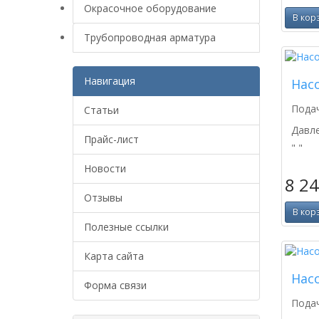
Окрасочное оборудование
В кор
Трубопроводная арматура
Навигация
Насо
Подач
Статьи
Давл
Прайс-лист
" "
Новости
8 2
Отзывы
В кор
Полезные ссылки
Карта сайта
Насо
Форма связи
Подач