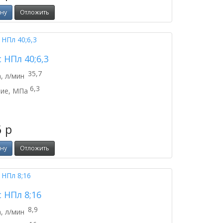
ину
Отложить
 НПл 40;6,3
35,7
, л/мин
6,3
ие, МПа
6
p
ину
Отложить
 НПл 8;16
8,9
, л/мин