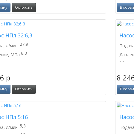
зину
Отложить
В корз
с НПл 32;6,3
Насос
27,9
а, л/мин
Подача
6,3
ение, МПа
Давлен
" "
46
p
8 24
зину
Отложить
В корз
с НПл 5;16
Насос
5,3
а, л/мин
Подача