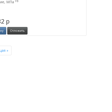
16
ие, МПа
82
p
ину
Отложить
Next
щая »