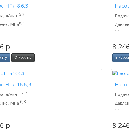
с НПл 8;6,3
Насос
5,8
а, л/мин
Подача
6,3
ение, МПа
Давлен
" "
46
p
8 24
зину
Отложить
В корз
с НПл 16;6,3
Насос
12,7
а, л/мин
Подача
6,3
ение, МПа
Давлен
" "
46
p
8 24