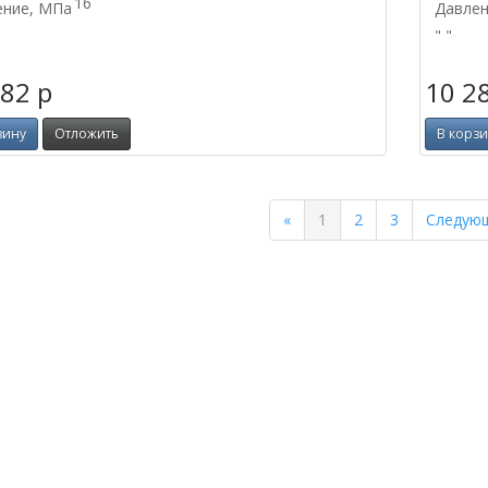
16
ение, МПа
Давлен
" "
282
p
10 2
зину
Отложить
В корз
Previous
«
1
2
3
Следую