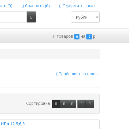
ть (
0
)
Сравнить (
0
)
Оформить заказ
товаров
на
p
0
0
Прайс-лист каталога
Сортировка: