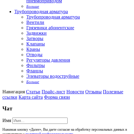
пневмоприводом
Больше
Трубопроводная арматура
Трубопроводная арматура
Вентили
Грязевики абонентские
Задвижки
Затворы
Клапаны
Краны
Отводы
Регуляторы давления
Фильтры
Фланцы
Элеваторы водоструйные
Больше
Навигация
Статьи
Прайс-лист
Новости
Отзывы
Полезные
ссылки
Карта сайта
Форма связи
Чат
Имя
Нажимая кнопку «Далее», Вы даете согласие на обработку персональных данных в
соответствии с
политикой конфиденциальности