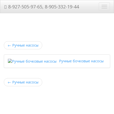
8-927-505-97-65, 8-905-332-19-44
Нави
←
Ручные насосы
Ручные бочковые насосы
←
Ручные насосы