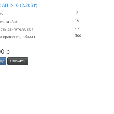
 АН 2-16 (2,2кВт)
2
³/ч
16
ие, кгс/см²
2,2
ть двигателя, кВт
1500
а вращения, об/мин
00
p
ину
Отложить