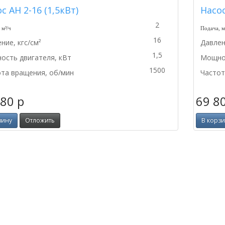
с АН 2-16 (1,5кВт)
Насос
2
 м³/ч
Подача, м
16
ние, кгс/см²
Давлен
1,5
сть двигателя, кВт
Мощнос
1500
та вращения, об/мин
Частот
580
p
69 8
зину
Отложить
В корз