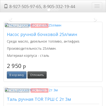
8-927-505-97-65, 8-905-332-19-44
Toggl
navig
Previous
Next
РАСПРОДАЖА
НОВИНКА
Насос ручной бочковой 25л/мин
Среда: масло, дизельное топливо, антифриз.
Производительность 25л/мин.
Материал корпуса - сталь
2 950
p
В корзину
Отложить
РАСПРОДАЖА
НОВИНКА
Таль ручная TOR ТРШ C 2т 3м